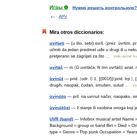
Игры ⚽
Нужно решить контрольную?
APV
Mira otros diccionarios:
uvr̀tjeti
— (u što, sebi) svrš. 〈prez. ùvrtīm, pril
učiniti da jedan predmet uđe u drugi ili u nek
pretjerano se zagrijati za što …
Veliki rječnik h
uvr̀tāč
— m 〈G uvrtáča, N mn uvrtáči〉 anat. 
ùvr̄nūt
— prid. 〈odr. ī〉 1. {{001f}}〈prid. trp.〉, 
drugih; naopak, čudan, smušen, sulud …
Vel
ùvr̄nūto
— pril. na uvrnut način; naopako,
ùvr̄nūtōst
— ž stanje ili osobina onoga koji
UVR (band)
— Infobox musical artist Name =
Background = group or band Birt = Died = Ori
type = Genre = Pop punk Occupation = Yea