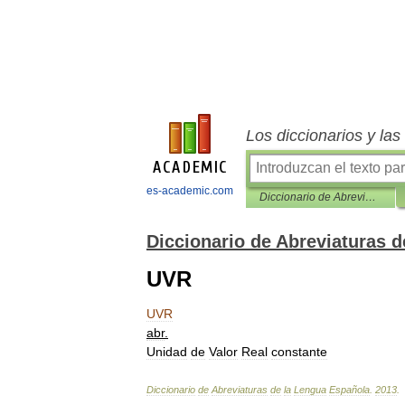
Los diccionarios y la
es-academic.com
Diccionario de Abreviaturas de la Lengua Española
Diccionario de Abreviaturas 
UVR
UVR
abr
.
Unidad
de
Valor
Real
constante
Diccionario
de
Abreviaturas
de
la
Lengua
Española
.
2013
.