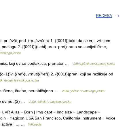
REDESA
. pr. ēvši, prid. trp. ùvrćen〉 1. {{001f}}tako da se vrti, vrtnjom
u podlogu 2. {{001f}}(sebi) pren. pretjerano se zanijeti čime,
rvatskoga jezika
mišić koji uvrće podlakticu; pronator …
Veliki rječnik hrvatskoga jezika
{{c=1}}v. {{ref}}uvrnuti{{/ref}} 2. {{001f}}pren. koji se razlikuje od
iki rječnik hrvatskoga jezika
 smušeno, čudno, neuobičajeno …
Veliki rječnik hrvatskoga jezika
 je uvrnut (2) …
Veliki rječnik hrvatskoga jezika
 UVR Alias = Born | Img capt = Img size = Landscape =
gin = flagicon|USA San Francisco, California Instrument = Voice
rs active =… …
Wikipedia