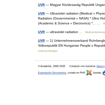
UVR
— Magyar Köztársaság Republik Ung
UVR
— Ultraviolet radiation (Medical » Physio
Radiation (Governmental » NASA) * Ultra Vio
(Academic & Science » Electronics) *… …
A
UVR
— ultraviolet radiation …
Medical dictionar
UVR
— 1) Unternehmensverband Ruhrbergbau
Volksrepublik EN Hungarian People s Republi
Gebrauchtwagen
© Academic, 2000-2026
Contacte con nosotros:
Apoyo 
Exportación Diccionarios
, creado en PHP,
Joomla,