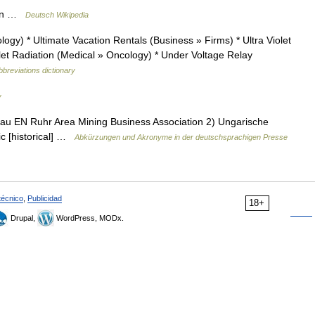
arn …
Deutsch Wikipedia
logy) * Ultimate Vacation Rentals (Business » Firms) * Ultra Violet
let Radiation (Medical » Oncology) * Under Voltage Relay
bbreviations dictionary
y
 EN Ruhr Area Mining Business Association 2) Ungarische
c [historical] …
Abkürzungen und Akronyme in der deutschsprachigen Presse
técnico
,
Publicidad
18+
Drupal,
WordPress, MODx.